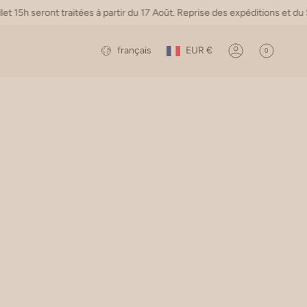
 traitées à partir du 17 Août. Reprise des expéditions et du SAV le 17 
Devise
Langue
français
EUR €
0
Compte