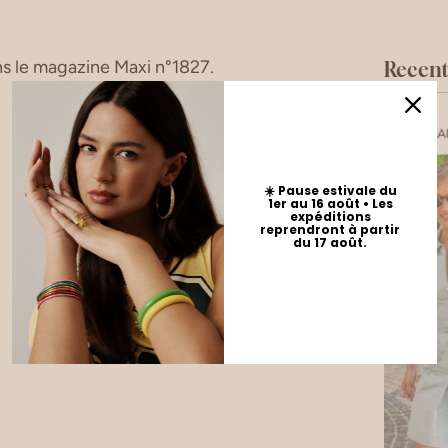
s le
magazine Maxi n°1827.
Recent 
☀️ Pause estivale du
1er au 16 août • Les
expéditions
reprendront à partir
du 17 août.