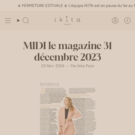
Passer
☀️ FERMETURE ESTIVALE ☀️ L’équipe IKITA est en pause du 1er au 16 août •
au
contenu
de
0
Recherche
Compte
la
page
MIDI le magazine 31
décembre 2023
03 févr. 2024
Par Ikita Paris