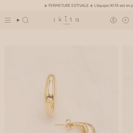
Passer
☀️ FERMETURE ESTIVALE ☀️ L’équipe IKITA est en pause d
au
contenu
de
0
Recherche
Compte
la
page