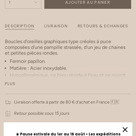
AJOUTER AU PANIER
1
DESCRIPTION
LIVRAISON
RETOURS & ECHANGES
Boucles d'oreilles graphiques type créoles à puce
composées d'une pampille strassée, d'un jeu de chaines
et petites pièces rondes.
Fermoir papillon.
Matière : Acier inoxydable.
Hypoallergénique, ce bijou résiste à l'eau et ne noircit
pas.
PLUS
Dimensions:
1,3 x 4,3 cm
Livraison offerte à partir de 80 € d'achat en France 🇫🇷
Retour possible sous 15 jours
☀️ Pause estivale du 1er au 16 août • Les expéditions