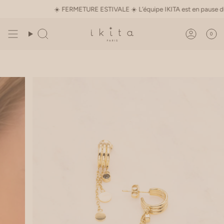
Passer
☀️ FERMETURE ESTIVALE ☀️ L’équipe IKITA est en pause du 1er a
au
contenu
de
0
Recherche
Compte
la
page