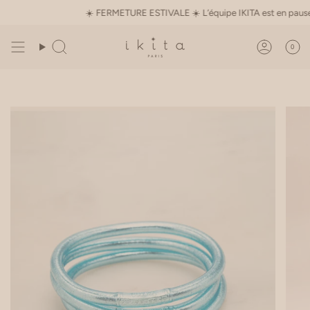
Passer
☀️ FERMETURE ESTIVALE ☀️ L’équipe IKITA est en pause du 1e
au
contenu
de
0
Recherche
Compte
la
page