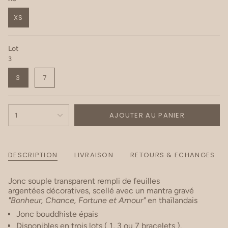
XS
Lot
3
3
7
AJOUTER AU PANIER
1
DESCRIPTION
LIVRAISON
RETOURS & ECHANGES
Jonc souple transparent rempli de feuilles
argentées
décoratives,
scellé avec
un mantra gravé
"Bonheur, Chance, Fortune et Amour"
en thaïlandais
Jonc
bouddhiste épais
Disponibles en trois lots ( 1, 3 ou 7 bracelets ).