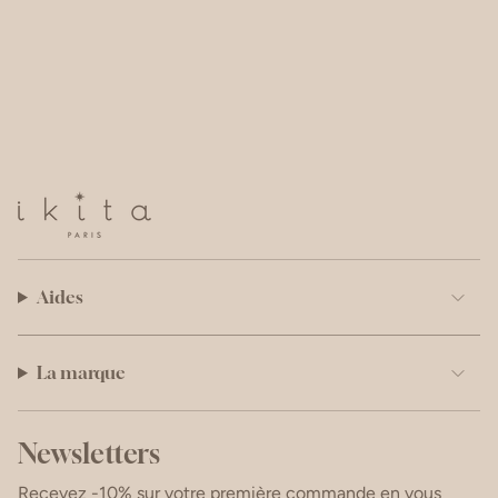
Astuce pour leur redonner une forme ronde :
Chauffer légèrement les bracelets au sèche cheveux
pour les détendre ou les passer sous l'eau chaude.
Rappel: ce bijou n'est pas en acier inoxydable.
Aides
La marque
Newsletters
Recevez -10% sur votre première commande en vous