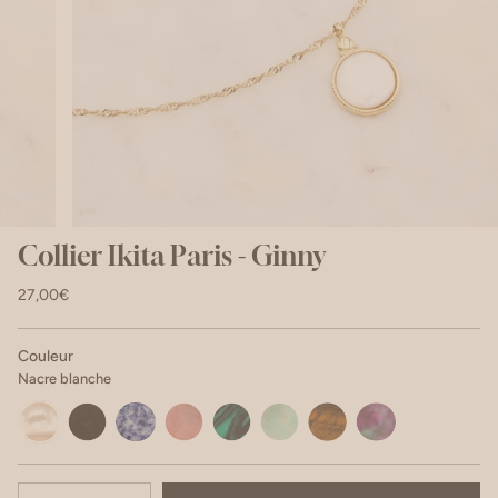
Collier Ikita Paris - Ginny
27,00€
Couleur
Nacre blanche
Nacre
Onyx
Sodalite
Rhodonite
Malachite
Amazonite
Oeil
Rubis
blanche
de
zoisite
tigre