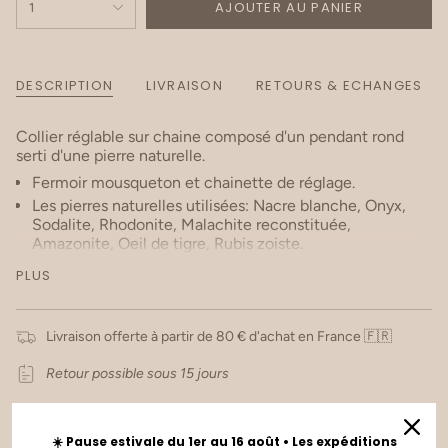
AJOUTER AU PANIER
1
DESCRIPTION
LIVRAISON
RETOURS & ECHANGES
Collier réglable sur chaine composé d'un pendant rond
serti d'une pierre naturelle.
Fermoir mousqueton et chainette de réglage.
Les pierres naturelles utilisées: Nacre blanche, Onyx,
Sodalite, Rhodonite, Malachite reconstituée,
Amazonite, Oeil de tigre, Rubis zoiste.
Matière : Acier inoxydable. Hypoallergénique, ce bijou
PLUS
résiste à l'eau et ne se noircit pas.
Dimensions: 40+5 cm.
Note: Étant des pierres naturelles, leurs couleurs
Livraison offerte à partir de 80 € d'achat en France 🇫🇷
peuvent varier d’une pierre à l’autre
Retour possible sous 15 jours
☀️ Pause estivale du 1er au 16 août • Les expéditions