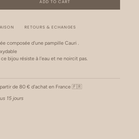
ADD TO CART
RAISON
RETOURS & ECHANGES
lée composée d'une pampille Cauri .
oxydable
e bijou résiste à l'eau et ne noircit pas.
 partir de 80 € d'achat en France 🇫🇷
us 15 jours