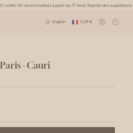
5h seront traitées à partir du 17 Août. Reprise des expéditions et du S
Currency
Language
English
EUR €
0
Account
Paris - Cauri