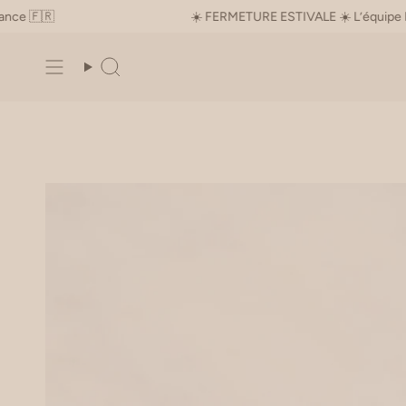
Skip
🇷
☀️ FERMETURE ESTIVALE ☀️ L’équipe IKITA est 
to
content
Search