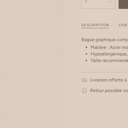
1
DESCRIPTION
LIV
Bague graphique compos
Matière : Acier in
Hypoallergénique, c
Taille recommandé
Livraison offerte à
Retour possible so