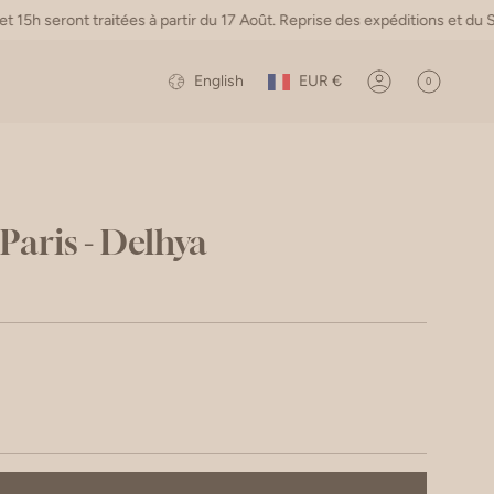
ont traitées à partir du 17 Août. Reprise des expéditions et du SAV le 1
Currency
Language
English
EUR €
0
Account
Paris - Delhya