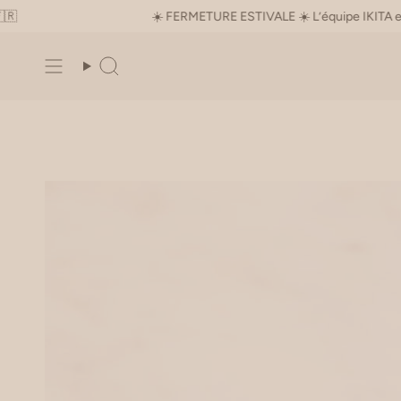
Skip
☀️ FERMETURE ESTIVALE ☀️ L’équipe IKITA est en paus
to
content
Search