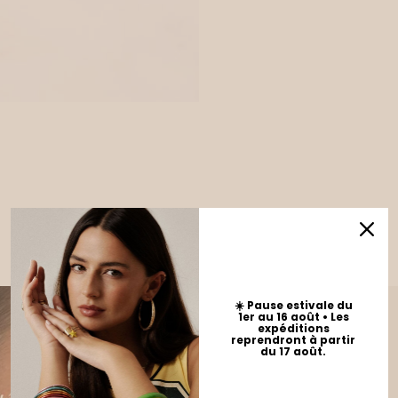
☀️ Pause estivale du
1er au 16 août • Les
expéditions
reprendront à partir
du 17 août.