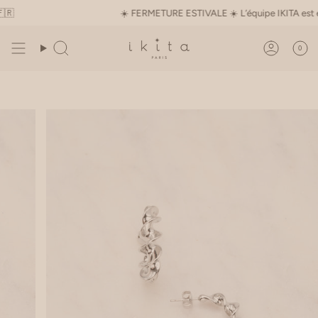
Skip

☀️ FERMETURE ESTIVALE ☀️ L’équipe IKITA est en paus
to
content
0
Search
Accoun