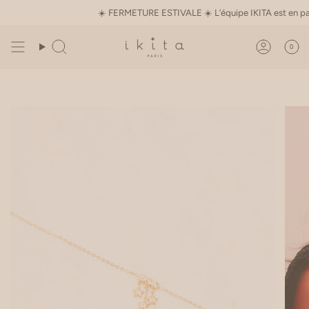
Skip
☀️ FERMETURE ESTIVALE ☀️ L’équipe IKITA est en pause du
to
content
0
Search
Accoun