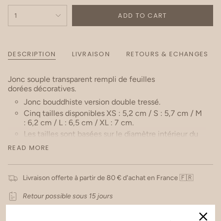
ADD TO CART
1
DESCRIPTION
LIVRAISON
RETOURS & ECHANGES
Jonc souple transparent rempli de feuilles
dorées
décoratives.
Jonc
bouddhiste
version double tressé.
Cinq tailles disponibles XS : 5,2 cm / S : 5,7 cm / M
: 6,2 cm / L : 6,5 cm / XL : 7 cm.
Les tailles sont basées sur le diamètre intérieur du
jonc ( voir dessin )
READ MORE
Information Taille :
Livraison offerte à partir de 80 € d'achat en France 🇫🇷
Les joncs Tressés / Double Tressés sont susceptibles
de tailler plus petit que les joncs bouddhistes
Retour possible sous 15 jours
classiques (Épais).
Nous vous recommandons de prendre une taille au