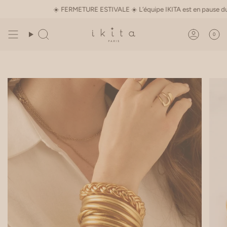
Skip
☀️ FERMETURE ESTIVALE ☀️ L’équipe IKITA est en pause du 1er au 
to
content
0
Search
Accoun