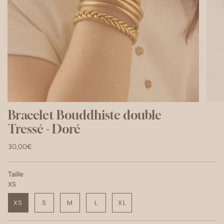
Bracelet Bouddhiste double
Tressé - Doré
30,00€
Taille
XS
XS
S
M
L
XL