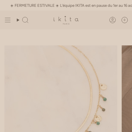
Skip
☀️ FERMETURE ESTIVALE ☀️ L’équipe IKITA est en pause du 1er au 16 août • L
to
content
0
Search
Accoun