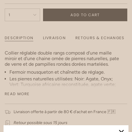
ADD TO CART
1
DESCRIPTION
LIVRAISON
RETOURS & ECHANGES
Collier réglable double rangs composé d'une maille
miroir et d'une chaine ornée de pierres naturelles, pate
de verre et de pampilles rondes dorées martelées.
Fermoir mousqueton et chaînette de réglage.
Les pierres naturelles utilisées: Noir: Agate, Onyx;
Vert: Turquoise africaine reconstituée, agate verte;
Rouge: Cornaline, Agate, Corail végétal ;Beige: Jaspe,
READ MORE
Agate; Bleu: Lapis lazuli.
Matière : Acier inoxydable.
Hypoallergénique, ce bijou résiste à l'eau et ne noircit
Livraison offerte à partir de 80 € d'achat en France 🇫🇷
pas.
Dimensions: 39/41+7 cm
Retour possible sous 15 jours
Note: Étant des pierres naturelles, leurs couleurs,